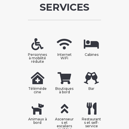
SERVICES
Personnes
Internet
Cabines
à mobilité
WiFi
réduite
Téléméde
Boutiques
Bar
cine
à bord
Animaux à
Ascenseur
Restaurant
bord
s et
s et self-
escaliers
service