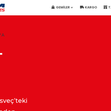
GEMILER
KARGO
T
YA
T
sveç’teki