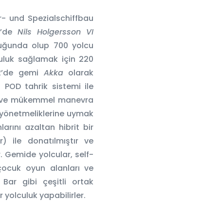
- und Spezialschiffbau
1’de
Nils Holgersson VI
luğunda olup 700 yolcu
culuk sağlamak için 220
22’de gemi
Akka
olarak
li POD tahrik sistemi ile
yir ve mükemmel manevra
re yönetmeliklerine uymak
larını azaltan hibrit bir
) ile donatılmıştır ve
r. Gemide yolcular, self-
çocuk oyun alanları ve
Bar gibi çeşitli ortak
r yolculuk yapabilirler.