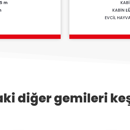
KAB
,5 m
KABİN
L
n
EVCİL HAYVA
aki diğer gemileri ke