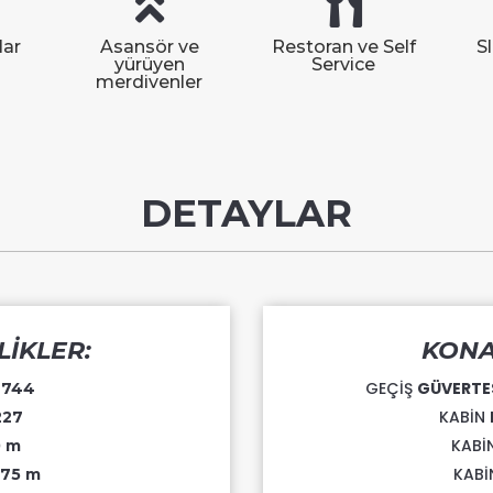
lar
Asansör ve
Restoran ve Self
S
yürüyen
Service
merdivenler
DETAYLAR
LİKLER:
KONA
GEÇİŞ
GÜVERTE
:
744
KABİN
227
KABİ
0 m
KAB
,75 m