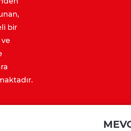
inden
unan,
i bir
 ve
e
ara
maktadır.
MEVC