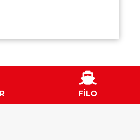

R
FİLO