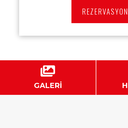
REZERVASYO

GALERİ
H