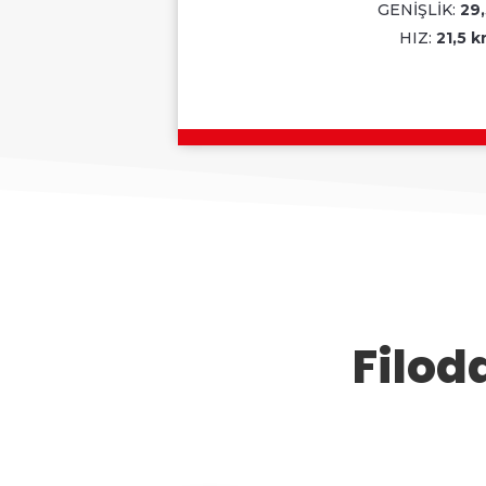
GENİŞLİK:
29
HIZ:
21,5 k
Filod