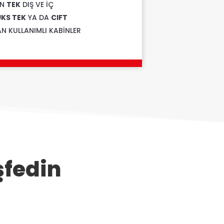
İN
TEK
DIŞ VE İÇ
ÜKS TEK
YA DA
CIFT
N KULLANIMLI KABİNLER
şfedin