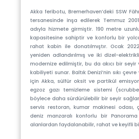
Akka feribotu, Bremerhaven’deki SSW Fähr
tersanesinde inşa edilerek Temmuz 200
adıyla hizmete girmiştir. 190 metre uzun
kapasitesine sahiptir ve konforlu bir yol
rahat kabin ile donatılmıştır. Ocak 20
yeniden adlandırılmış ve iki dizel-elektrik
modernize edilmiştir, bu da akıcı bir se
kabiliyeti sunar. Baltık Denizi’nin sıkı çev
için Akka, sülfür oksit ve partikül emisyon
egzoz gazı temizleme sistemi (scrubber
böylece daha sürdürülebilir bir seyir sağla
servis restoran, kumar makinesi odası, 
deniz manzaralı konforlu bir Panorama 
alanlardan faydalanabilir, rahat ve keyifli bi