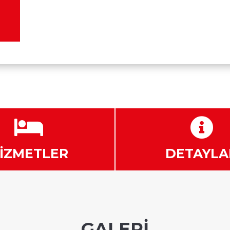
N


İZMETLER
DETAYLA
GALERİ