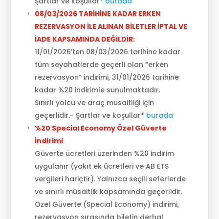
Şartlar ve koşullar
*
burada
08/03/2026 TARİHİNE KADAR ERKEN
REZERVASYON İLE ALINAN BİLETLER İPTAL VE
İADE KAPSAMINDA DEĞİLDİR:
11/01/2026’ten 08/03/2026 tarihine kadar
tüm seyahatlerde geçerli olan “erken
rezervasyon” indirimi, 31/01/2026 tarihine
kadar %20 indirimle sunulmaktadır.
Sınırlı yolcu ve araç müsaitliği için
geçerlidir.- Şartlar ve koşullar
*
burada
%20 Special Economy Özel Güverte
İndirimi
Güverte ücretleri üzerinden %20 indirim
uygulanır (yakıt ek ücretleri ve AB ETS
vergileri hariçtir).
Yalnızca seçili seferlerde
ve sınırlı müsaitlik kapsamında geçerlidir.
Özel Güverte (Special Economy) indirimi,
rezervasyon sırasında biletin derhal