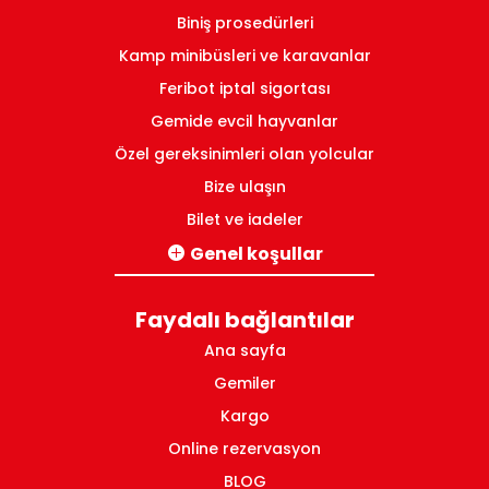
Biniş prosedürleri
Kamp minibüsleri ve karavanlar
Feribot iptal sigortası
Gemide evcil hayvanlar
Özel gereksinimleri olan yolcular
Bize ulaşın
Bilet ve iadeler
Genel koşullar
İtalya-Yunanistan hatları için
Faydalı bağlantılar
Yunanistan iç hatları için
Ana sayfa
Gemiler
Kargo
Online rezervasyon
BLOG