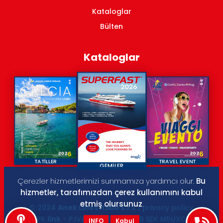
Kataloglar
Bülten
Kataloglar
TATİLLER
TRAVEL EVENT
GEMİLER
Çerezler hizmetlerimizi sunmamıza yardımcı olur.
Bu
hizmetler, tarafımızdan çerez kullanımını kabul
etmiş olursunuz
.
© 2024
Anek Lines Italia S.r.l.
| privacy policy
GDPR
link
- P.IVA: IT01566230429 SDI: M5UXCR1 |
INFO
Kabul