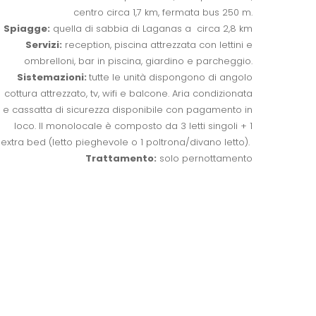
centro circa 1,7 km, fermata bus 250 m.
Spiagge:
quella di sabbia di Laganas a circa 2,8 km
Servizi:
reception, piscina attrezzata con lettini e
ombrelloni, bar in piscina, giardino e parcheggio.
Sistemazioni:
tutte le unità dispongono di angolo
cottura attrezzato, tv, wifi e balcone. Aria condizionata
e cassatta di sicurezza disponibile con pagamento in
loco. Il monolocale è composto da 3 letti singoli + 1
extra bed (letto pieghevole o 1 poltrona/divano letto).
Trattamento:
solo pernottamento