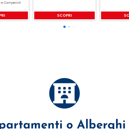
e e Camperisti
SCOPRI
PRI
SC
partamenti o Alberghi 