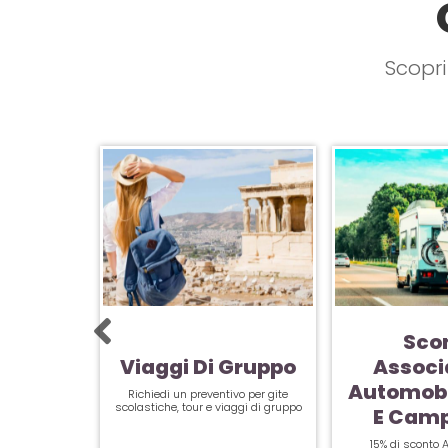
Scopri
Sco
Viaggi Di Gruppo
Associ
Automobi
Richiedi un preventivo per gite
scolastiche, tour e viaggi di gruppo
E Camp
15% di sconto 