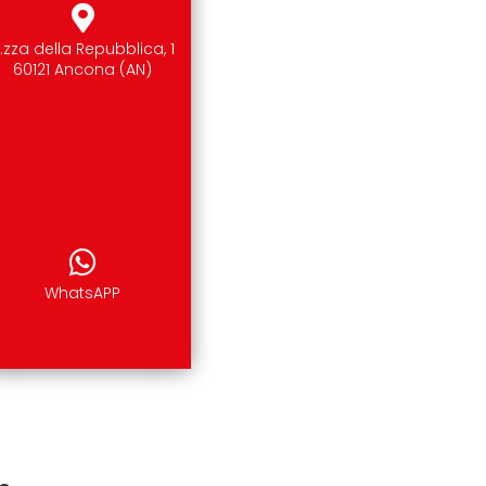
.zza della Repubblica, 1
60121 Ancona (AN)
WhatsAPP