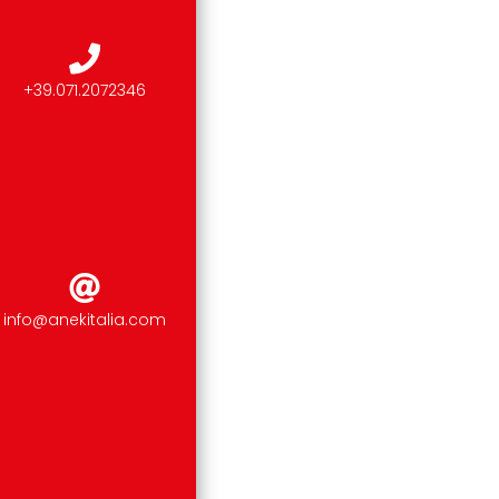
+39.071.2072346
info@anekitalia.com