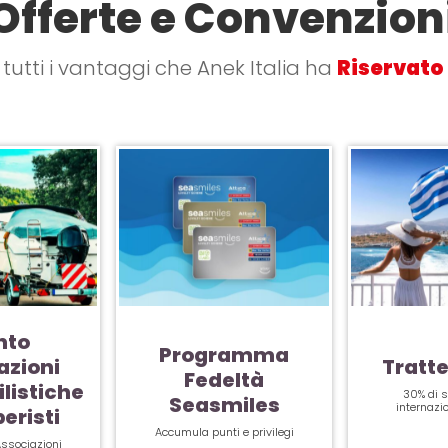
Offerte e Convenzion
 tutti i vantaggi che Anek Italia ha
Riservato 
nto
Programma
azioni
Tratte
Fedeltà
listiche
30% di s
Seasmiles
internazi
eristi
Accumula punti e privilegi
Associazioni