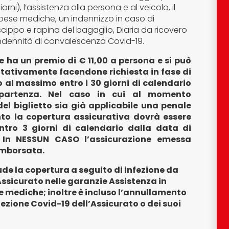
rni), l’assistenza alla persona e al veicolo, il
spese mediche, un indennizzo in caso di
 scippo e rapina del bagaglio, Diaria da ricovero
Indennità di convalescenza Covid-19.
e ha un premio di € 11,00 a persona e si può
ltativamente facendone richiesta in fase di
 al massimo entro i 30 giorni di calendario
partenza. Nel caso in cui al momento
del biglietto sia già applicabile una penale
to la copertura assicurativa dovrà essere
entro 3 giorni di calendario dalla data di
. In NESSUN CASO l’assicurazione emessa
rimborsata
.
ude la copertura a seguito di infezione da
Assicurato nelle garanzie Assistenza in
e mediche; inoltre è incluso l’annullamento
fezione Covid-19 dell’Assicurato o dei suoi