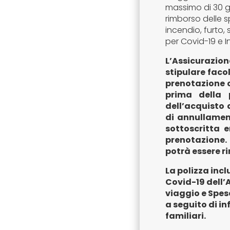
massimo di 30 gio
rimborso delle 
incendio, furto,
per Covid-19 e 
L’Assicurazion
stipulare faco
prenotazione o
prima della 
dell’acquisto 
di annullamen
sottoscritta 
prenotazione
potrà essere 
La polizza incl
Covid-19 dell’
viaggio e Spes
a seguito di in
familiari.