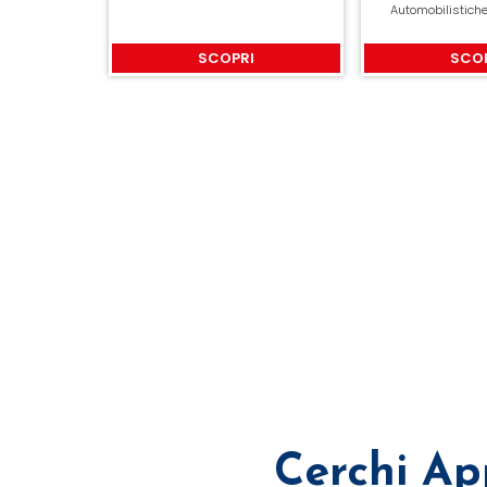
Automobilistich
SCOPRI
SCO
Cerchi Ap