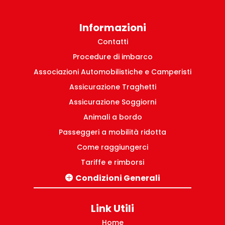
Informazioni
Contatti
Procedure di imbarco
Associazioni Automobilistiche e Camperisti
Assicurazione Traghetti
Assicurazione Soggiorni
Animali a bordo
Passeggeri a mobilità ridotta
Come raggiungerci
Tariffe e rimborsi
Condizioni Generali
Tratte Italia-Grecia
Pacchetti turistici Grecia
Link Utili
Tratte domestiche Grecia
Home