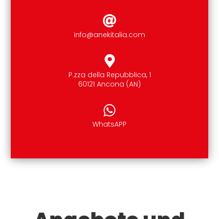
info@anekitalia.com
P.zza della Repubblica, 1
60121 Ancona (AN)
WhatsAPP