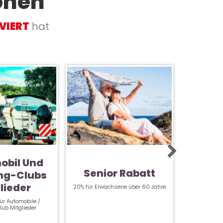
onen
RVIERT
hat
obil Und
Inner
Senior Rabatt
ng-Clubs
Verb
lieder
20% für Erwachsene über 60 Jahre
30% Rabat
für Automobile /
ub Mitglieder