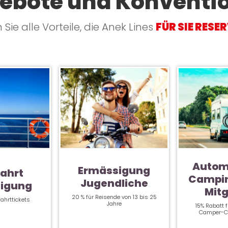
ebote und Konventi
Sie alle Vorteile, die Anek Lines
FÜR SIE RESE
Autom
Ermässigung
ahrt
Campi
Jugendliche
igung
Mitg
20 % für Reisende von 13 bis 25
ahrttickets
Jahre
15% Rabatt 
Camper-Cl