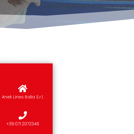
Anek Lines Italia S.r.l.
+39.071.2072346