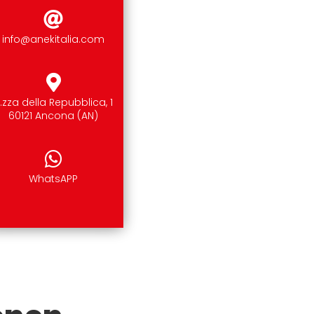
info@anekitalia.com
.zza della Repubblica, 1
60121 Ancona (AN)
WhatsAPP