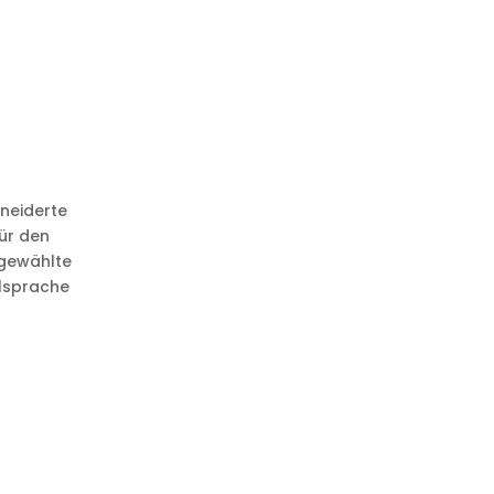
hneiderte
ür den
sgewählte
alsprache