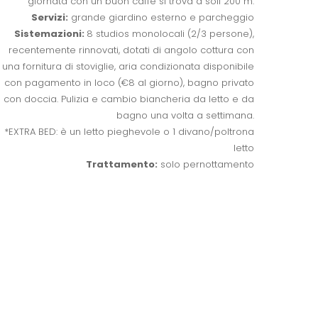
giornata con un buon caffè si trova a soli 200 m.
Servizi:
grande giardino esterno e parcheggio
Sistemazioni:
8 studios monolocali (2/3 persone),
recentemente rinnovati, dotati di angolo cottura con
una fornitura di stoviglie, aria condizionata disponibile
con pagamento in loco (€8 al giorno), bagno privato
con doccia. Pulizia e cambio biancheria da letto e da
bagno una volta a settimana.
*EXTRA BED: è un letto pieghevole o 1 divano/poltrona
letto
Trattamento:
solo pernottamento