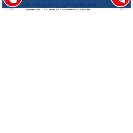
Accetto la
Privacy Policy
Contattaci
Anek Lines Italia S.r.l.
+39.071.2072346