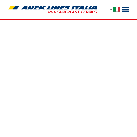
Erietta Luxury
appartamenti
Località Akrotiri -
Zante