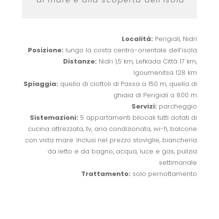
Località:
Perigiali, Nidri
Posizione:
lungo la costa centro-orientale dell’isola
Distanze:
Nidri 1,5 km, Lefkada Città 17 km,
Igoumenitsa 128 km
Spiaggia:
quella di ciottoli di Passa a 150 m, quella di
ghiaia di Perigiali a 800 m
Servizi:
parcheggio
Sistemazioni:
5 appartamenti bilocali tutti dotati di
cucina attrezzata, tv, aria condizionata, wi-fi, balcone
con vista mare. Inclusi nel prezzo stoviglie, biancheria
da letto e da bagno, acqua, luce e gas, pulizia
settimanale
Trattamento:
solo pernottamento