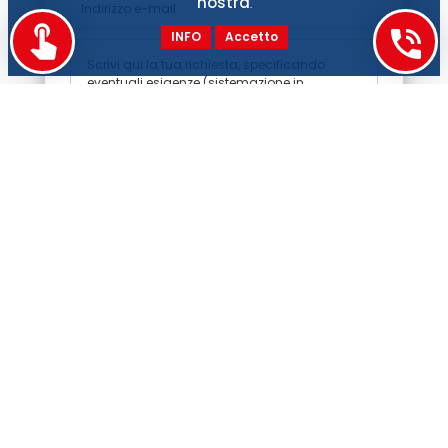
nostra
.
INFO
Accetto
Accetto la
Privacy Policy
Contattaci
Anek Lines Italia S.r.l.
+39.071.2072346