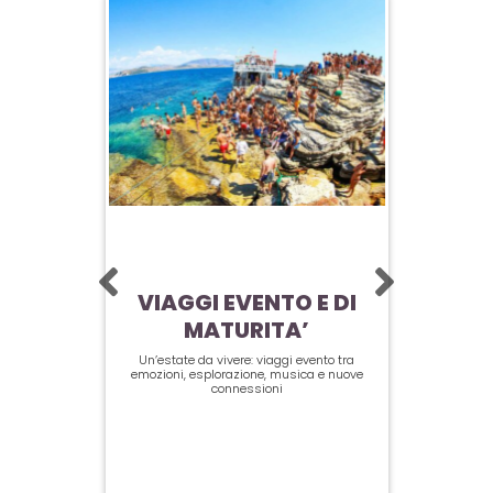
CORFÙ
VIAGGI EVENTO E DI
LO
MATURITA’
VIA
Un’estate da vivere: viaggi evento tra
emozioni, esplorazione, musica e nuove
connessioni
I Club imper