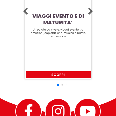
CORFÙ
VIAGGI EVENTO E DI
LO
MATURITA’
VIA
Un’estate da vivere: viaggi evento tra
emozioni, esplorazione, musica e nuove
connessioni
I Club imper
SCOPRI