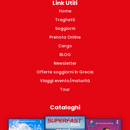
Pacchetti turistici Grecia
Link Utili
Tratte domestiche Grecia
Home
Traghetti
Soggiorni
Prenota Online
Cargo
BLOG
Newsletter
Offerte soggiorni in Grecia
Viaggi evento/maturità
Tour
Cataloghi