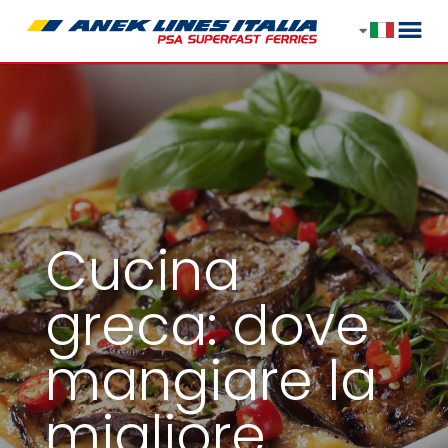
Cucina
greca: dove
mangiare la
migliore