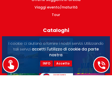
Viaggi evento/maturità
Tour
Cataloghi
I cookie ci aiutano a fornire i nostri servizi. Utilizzando
tali servizi
accetti l'utilizzo di cookie da parte
nostra
.
INFO
Accetto
SOGGIORNI
VIAGGI EVENTO
TRAGHETTI
© 2024
Anek Lines Italia S.r.l.
| privacy policy
GDPR
link
- P.IVA: IT01566230429 SDI: M5UXCR1 |