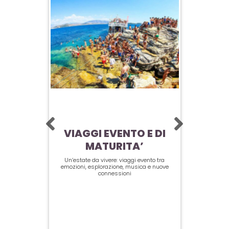
CORFÙ
VIAGGI EVENTO E DI
LO
MATURITA’
VIA
Un’estate da vivere: viaggi evento tra
emozioni, esplorazione, musica e nuove
connessioni
I Club imper