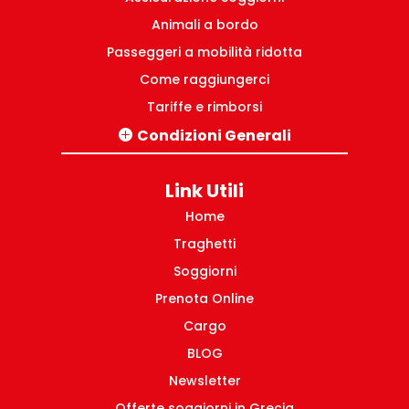
Animali a bordo
Passeggeri a mobilità ridotta
Come raggiungerci
Tariffe e rimborsi
Condizioni Generali
Tratte Italia-Grecia
Pacchetti turistici Grecia
Link Utili
Tratte domestiche Grecia
Home
Traghetti
Soggiorni
Prenota Online
Cargo
BLOG
Newsletter
Offerte soggiorni in Grecia