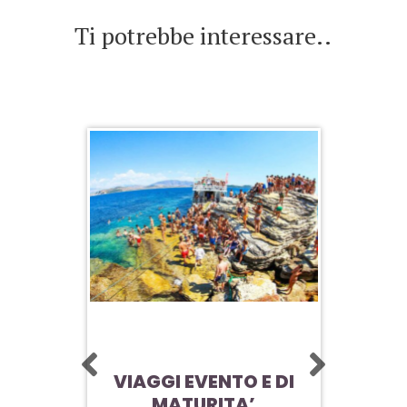
Ti potrebbe interessare..
CORFÙ
VIAGGI EVENTO E DI
LO
MATURITA’