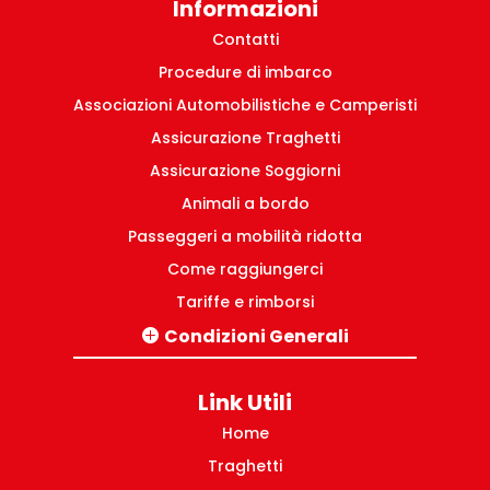
Informazioni
Contatti
Procedure di imbarco
Associazioni Automobilistiche e Camperisti
Assicurazione Traghetti
Assicurazione Soggiorni
Animali a bordo
Passeggeri a mobilità ridotta
Come raggiungerci
Tariffe e rimborsi
Condizioni Generali
Tratte Italia-Grecia
Pacchetti turistici Grecia
Link Utili
Tratte domestiche Grecia
Home
Traghetti