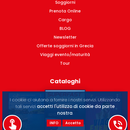
Soggiorni
Prenota Online
Cargo
BLOG
Newsletter
Offerte soggiorni in Grecia
Viaggi evento/maturità
Tour
Cataloghi
I cookie ci aiutano a fornire i nostri servizi. Utilizzando
tali servizi
accetti l'utilizzo di cookie da parte
nostra
.
INFO
Accetto