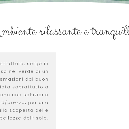
Ambiente rilassante e tranquill
truttura, sorge in
rsa nel verde di un
stemazioni dal buon
liata soprattutto a
rano una soluzione
tà/prezzo, per una
alla scoperta delle
bellezze dell’isola.