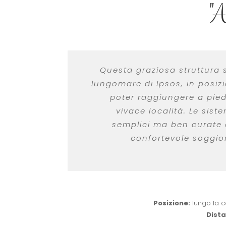
"A
Questa graziosa struttura s
lungomare di Ipsos, in posiz
poter raggiungere a piedi 
vivace località. Le sist
semplici ma ben curate
confortevole soggior
Posizione:
lungo la c
Dista