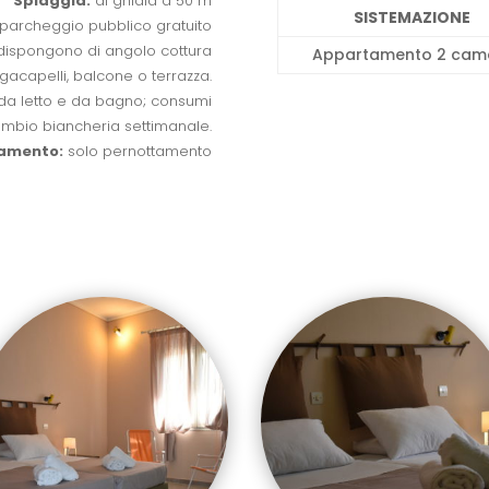
Spiaggia:
di ghiaia a 50 m
SISTEMAZIONE
parcheggio pubblico gratuito
 dispongono di angolo cottura
Appartamento 2 cam
iugacapelli, balcone o terrazza.
a da letto e da bagno; consumi
cambio biancheria settimanale.
amento:
solo pernottamento