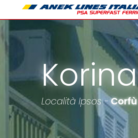
Korin
Località Ipsos -
Corfù