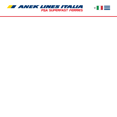
Filio studio
Località Nidri -
Lefkada