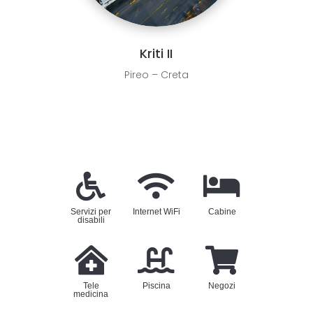
Kriti II
Pireo – Creta
Servizi per
Internet WiFi
Cabine
disabili
Tele
Piscina
Negozi
medicina