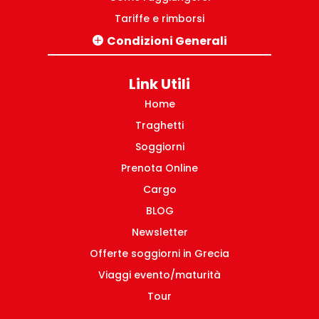
Tariffe e rimborsi
Condizioni Generali
Tratte Italia-Grecia
Pacchetti turistici Grecia
Link Utili
Tratte domestiche Grecia
Home
Traghetti
Soggiorni
Prenota Online
Cargo
BLOG
Newsletter
Offerte soggiorni in Grecia
Viaggi evento/maturità
Tour