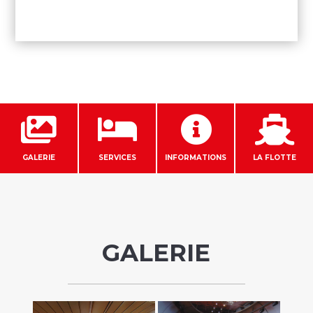




GALERIE
SERVICES
INFORMATIONS
LA FLOTTE
GALERIE