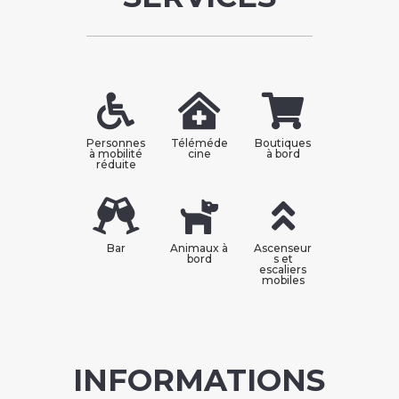
Personnes
Téléméde
Boutiques
à mobilité
cine
à bord
réduite
Bar
Animaux à
Ascenseur
bord
s et
escaliers
mobiles
INFORMATIONS