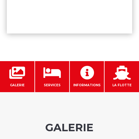




GALERIE
SERVICES
INFORMATIONS
LA FLOTTE
GALERIE