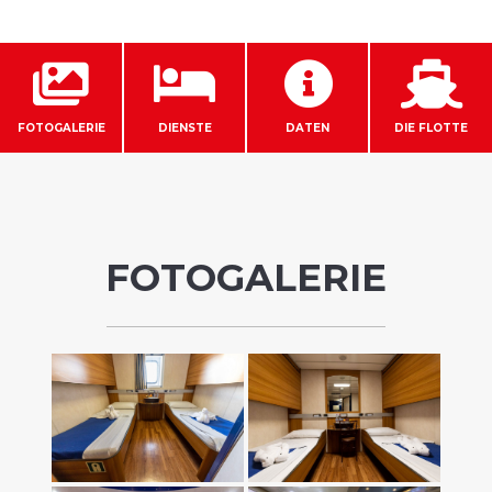




FOTOGALERIE
DIENSTE
DATEN
DIE FLOTTE
FOTOGALERIE