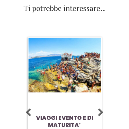
Ti potrebbe interessare..
CORFÙ
VIAGGI EVENTO E DI
LO
MATURITA’
VIA