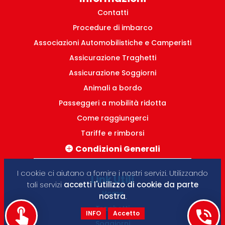
Contatti
Procedure di imbarco
Associazioni Automobilistiche e Camperisti
Assicurazione Traghetti
Assicurazione Soggiorni
Animali a bordo
Passeggeri a mobilità ridotta
Come raggiungerci
Tariffe e rimborsi
Condizioni Generali
Tratte Italia-Grecia
I cookie ci aiutano a fornire i nostri servizi. Utilizzando
Pacchetti turistici Grecia
Link Utili
tali servizi
accetti l'utilizzo di cookie da parte
Tratte domestiche Grecia
Home
nostra
.
Traghetti
INFO
Accetto
Soggiorni