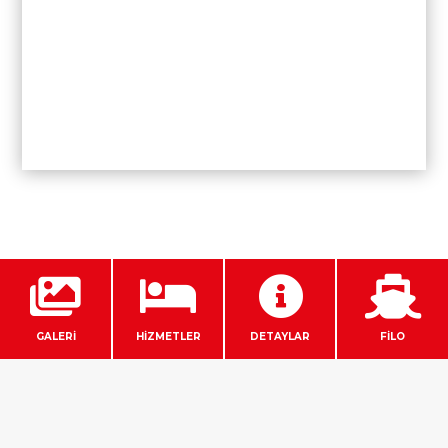




GALERİ
HİZMETLER
DETAYLAR
FİLO