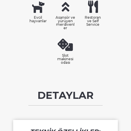
Evcil
Asansör ve
Restoran
hayvanlar
yürüyen
ve Self
merdivenl
Service
er
Slot
makinesi
odası
DETAYLAR