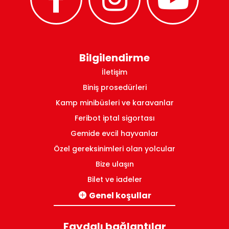
Bilgilendirme
İletişim
Biniş prosedürleri
Kamp minibüsleri ve karavanlar
Feribot iptal sigortası
Gemide evcil hayvanlar
Özel gereksinimleri olan yolcular
Bize ulaşın
Bilet ve iadeler
Genel koşullar
İtalya-Yunanistan hatları için
Faydalı bağlantılar
Yunanistan iç hatları için