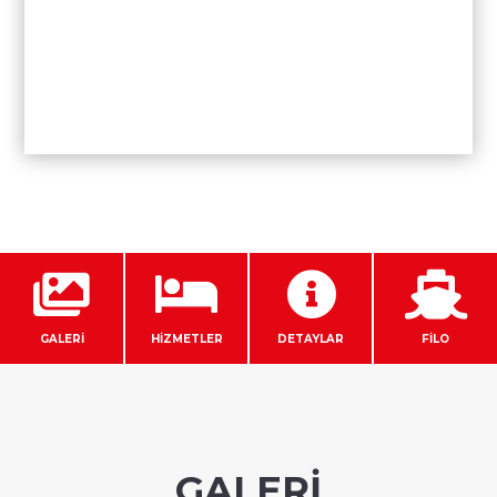




GALERİ
HİZMETLER
DETAYLAR
FİLO
GALERİ