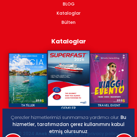
BLOG
Kataloglar
Bülten
Kataloglar
TATİLLER
TRAVEL EVENT
GEMİLER
Çerezler hizmetlerimizi sunmamıza yardımcı olur.
Bu
hizmetler, tarafımızdan çerez kullanımını kabul
etmiş olursunuz
.
© 2024
Anek Lines Italia S.r.l.
| privacy policy