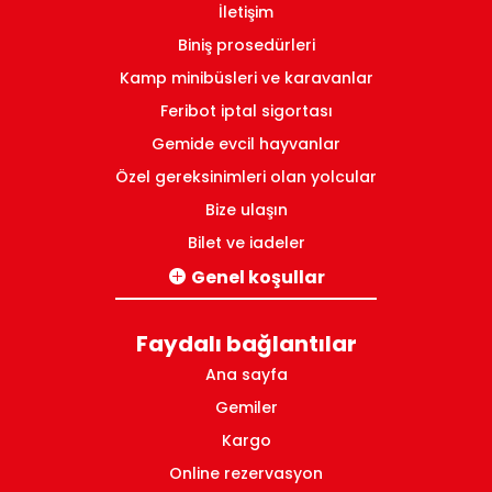
İletişim
Biniş prosedürleri
Kamp minibüsleri ve karavanlar
Feribot iptal sigortası
Gemide evcil hayvanlar
Özel gereksinimleri olan yolcular
Bize ulaşın
Bilet ve iadeler
Genel koşullar
İtalya-Yunanistan hatları için
Faydalı bağlantılar
Yunanistan iç hatları için
Ana sayfa
Gemiler
Kargo
Online rezervasyon