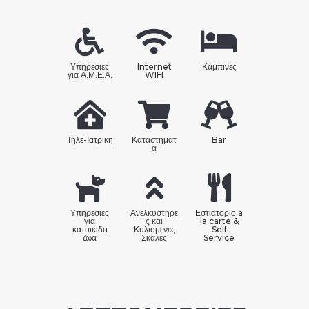
Υπηρεσιες
Internet
Καμπινες
για Α.Μ.Ε.Α.
WIFI
Τηλε-Ιατρικη
Καταστηματ
Bar
α
Υπηρεσιες
Ανελκυστηρε
Εστιατοριο a
για
ς και
la carte &
κατοικιδα
Κυλιομενες
Self
ζωα
Σκαλες
Service