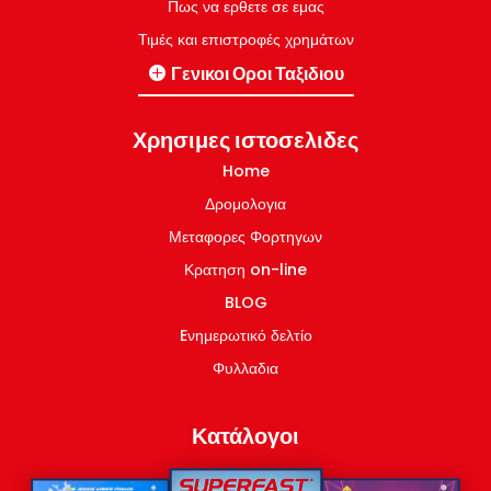
Πως να ερθετε σε εμας
Τιμές και επιστροφές χρημάτων
Γενικοι Οροι Ταξιδιου
Γραμμές Ιταλία-Ελλάδα
Χρησιμες ιστοσελιδες
Εσωτερικες Γραμμες Ελλάδα
Home
Δρομολογια
Μεταφορες Φορτηγων
Κρατηση on-line
BLOG
Eνημερωτικό δελτίο
Φυλλαδια
Κατάλογοι