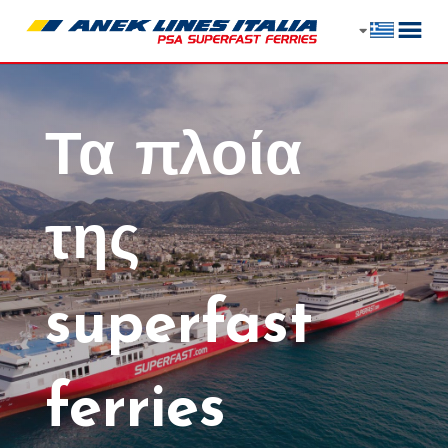
Τα πλοία
της
superfast
ferries