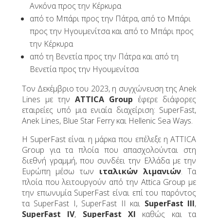
Ανκόνα προς την Κέρκυρα
από το Μπάρι προς την Πάτρα, από το Μπάρι
προς την Ηγουμενίτσα και από το Μπάρι προς
την Κέρκυρα
από τη Βενετία προς την Πάτρα και από τη
Βενετία προς την Ηγουμενίτσα
Τον Δεκέμβριο του 2023, η συγχώνευση της Anek
Lines με την
ATTICA Group
έφερε διάφορες
εταιρείες υπό μια ενιαία διαχείριση: SuperFast,
Anek Lines, Blue Star Ferry και Hellenic Sea Ways.
Η SuperFast είναι η μάρκα που επέλεξε η ATTICA
Group για τα πλοία που απασχολούνται στη
διεθνή γραμμή, που συνδέει την Ελλάδα με την
Ευρώπη μέσω των
ιταλικών λιμανιών
. Τα
πλοία που λειτουργούν από την Attica Group με
την επωνυμία SuperFast είναι επί του παρόντος
τα SuperFast I, SuperFast II και
SuperFast III
,
SuperFast IV
,
SuperFast XI
καθώς και τα