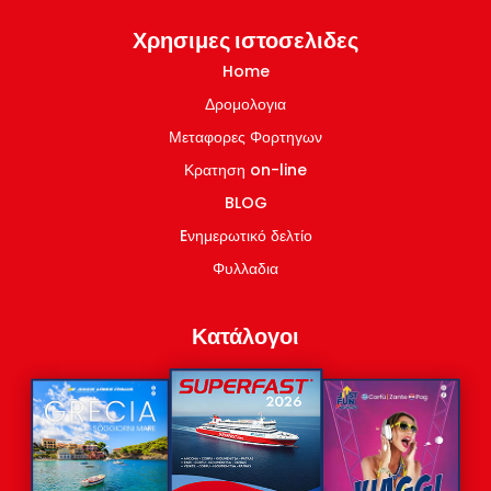
Γραμμές Ιταλία-Ελλάδα
Χρησιμες ιστοσελιδες
Εσωτερικες Γραμμες Ελλάδα
Home
Δρομολογια
Μεταφορες Φορτηγων
Κρατηση on-line
BLOG
Eνημερωτικό δελτίο
Φυλλαδια
Κατάλογοι