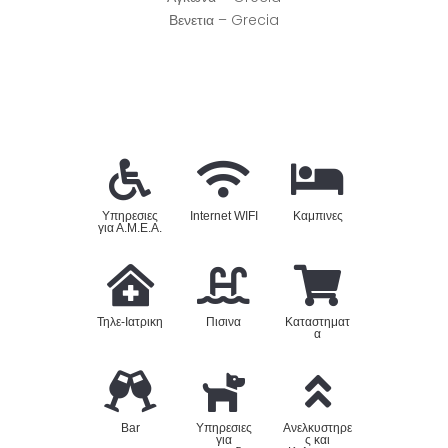
Βενετια – Grecia
Υπηρεσιες
Internet WIFI
Καμπινες
για Α.Μ.Ε.Α.
Τηλε-Ιατρικη
Πισινα
Καταστηματ
α
Bar
Υπηρεσιες
Ανελκυστηρε
για
ς και