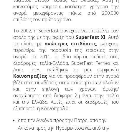
ταξιδιού μεταξύ Ιταλίας και Ελλάδας. Αυτή η
καινοτόμος υπηρεσία κατέκτησε γρήγορα την
αγορά, μεταφέροντας πάνω από 200.000
επιβάτες τον πρώτο χρόνο.
Το 2002, η Superfast συνέχισε να επεκτείνει τον
στόλο της με την άφιξη του
Superfast XI
. Αυτό
το πλοίο, με
ανώτερες επιδόσεις
, ενίσχυσε
περαιτέρω την παρουσία της εταιρείας στην
αγορά. Το 2011, οι δύο κύριοι παίκτες στις
διαδρομές Ιταλία-Ελλάδα, SuperFast Ferries και
Anek Lines, ενώθηκαν σε μια συμφωνία
Κοινοπραξίας
για να προσφέρουν στην αγορά
βέλτιστες συνδέσεις στην ποιότητα των πλοίων
και στην επιλογή των χρόνων άφιξης/
αναχώρησης από διάφορα λιμάνια στην Ιταλία
και την Ελλάδα. Αυτές είναι οι διαδρομές που
εξυπηρετεί η Κοινοπραξία:
από την Ανκόνα προς την Πάτρα, από την
Ανκόνα προς την Ηγουμενίτσα και από την