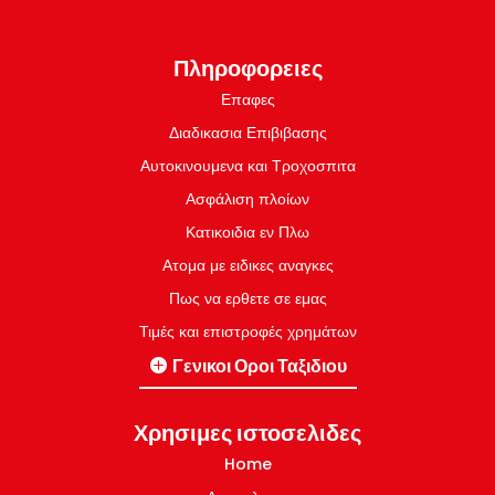
Πληροφορειες
Επαφες
Διαδικασια Επιβιβασης
Αυτοκινουμενα και Τροχοσπιτα
Ασφάλιση πλοίων
Κατικοιδια εν Πλω
Ατομα με ειδικες αναγκες
Πως να ερθετε σε εμας
Τιμές και επιστροφές χρημάτων
Γενικοι Οροι Ταξιδιου
Γραμμές Ιταλία-Ελλάδα
Χρησιμες ιστοσελιδες
Εσωτερικες Γραμμες Ελλάδα
Home