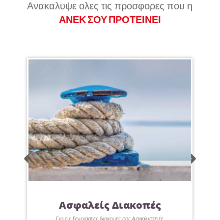
Ανακαλυψε ολες τις προσφορες που η
ΑΝΕΚ ΣΟΥ ΠΡΟΤΕΙΝΕΙ
Ασφαλείς Διακοπές
Για τις ξενοιαστες διακομες σας Ασφαλιστειτε
Ζητήσ